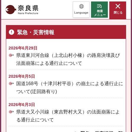
奈良県
検索
Language
閉じる
メニュー
緊急・災害情報
2026年6月29日
県道東川河合線（上北山村小橡）の路肩決壊及び
法面崩落による通行止について
2026年8月5日
国道168号（十津川村平谷）の崩土による通行止に
ついて(迂回路有り)
2026年6月3日
県道大又小川線（東吉野村大又）の法面崩落によ
る通行止について