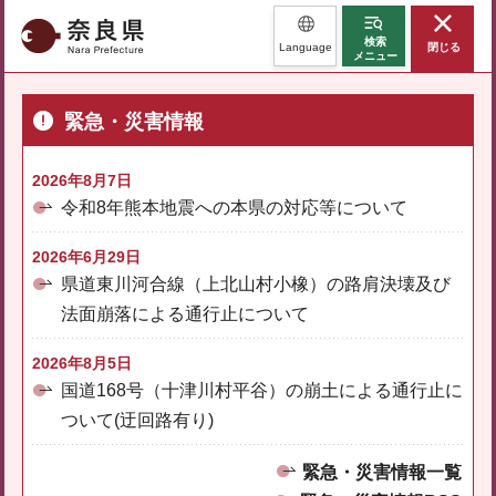
奈良県
検索
Language
閉じる
メニュー
緊急・災害情報
2026年8月7日
令和8年熊本地震への本県の対応等について
2026年6月29日
県道東川河合線（上北山村小橡）の路肩決壊及び
法面崩落による通行止について
2026年8月5日
国道168号（十津川村平谷）の崩土による通行止に
ついて(迂回路有り)
緊急・災害情報一覧