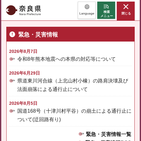
奈良県
検索
Language
閉じる
メニュー
緊急・災害情報
2026年8月7日
令和8年熊本地震への本県の対応等について
2026年6月29日
県道東川河合線（上北山村小橡）の路肩決壊及び
法面崩落による通行止について
2026年8月5日
国道168号（十津川村平谷）の崩土による通行止に
ついて(迂回路有り)
緊急・災害情報一覧