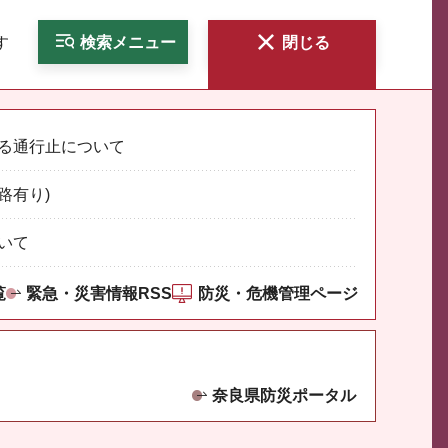
す
検索
メニュー
閉じる
る通行止について
路有り)
いて
覧
緊急・災害情報RSS
防災・危機管理ページ
奈良県防災ポータル