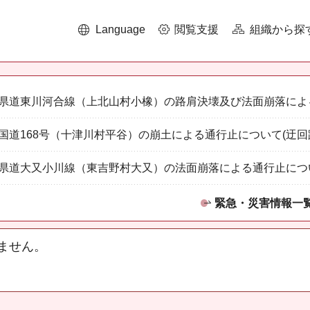
Language
閲覧支援
組織から探
県道東川河合線（上北山村小橡）の路肩決壊及び法面崩落によ
国道168号（十津川村平谷）の崩土による通行止について(迂回
県道大又小川線（東吉野村大又）の法面崩落による通行止につ
緊急・災害情報一
ません。