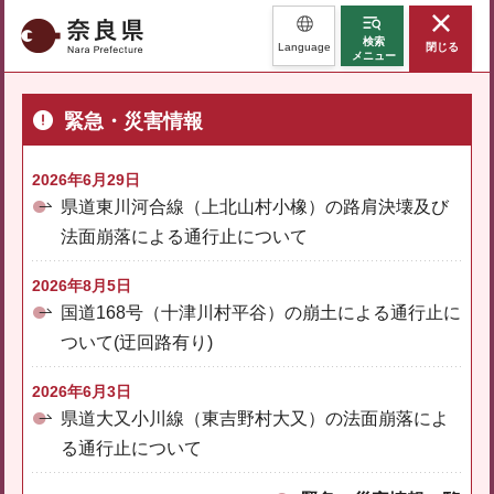
奈良県
検索
Language
閉じる
メニュー
緊急・災害情報
2026年6月29日
県道東川河合線（上北山村小橡）の路肩決壊及び
法面崩落による通行止について
2026年8月5日
国道168号（十津川村平谷）の崩土による通行止に
ついて(迂回路有り)
2026年6月3日
県道大又小川線（東吉野村大又）の法面崩落によ
る通行止について