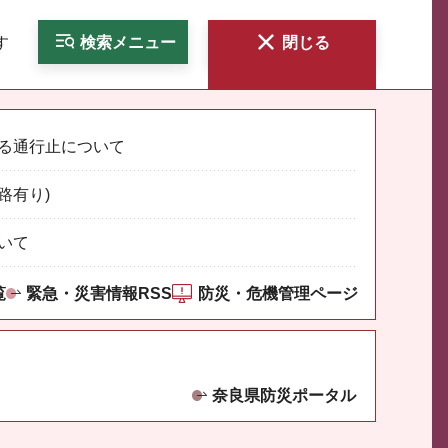
す
検索
メニュー
閉じる
る通行止について
路有り)
いて
覧
緊急・災害情報RSS
防災・危機管理ページ
奈良県防災ポータル