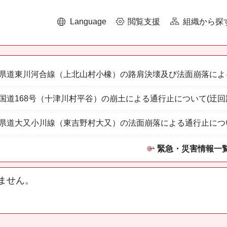
Language
閲覧支援
組織から探
県道東川河合線（上北山村小橡）の路肩決壊及び法面崩落によ
国道168号（十津川村平谷）の崩土による通行止について(迂回
県道大又小川線（東吉野村大又）の法面崩落による通行止につ
緊急・災害情報一
ません。