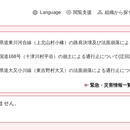
Language
閲覧支援
組織から探
県道東川河合線（上北山村小橡）の路肩決壊及び法面崩落によ
国道168号（十津川村平谷）の崩土による通行止について(迂回
県道大又小川線（東吉野村大又）の法面崩落による通行止につ
緊急・災害情報一
ません。