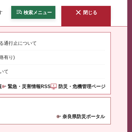
す
検索
メニュー
閉じる
る通行止について
路有り)
いて
覧
緊急・災害情報RSS
防災・危機管理ページ
奈良県防災ポータル