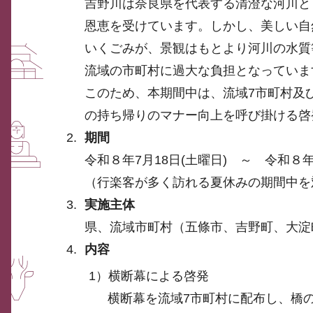
吉野川は奈良県を代表する清澄な河川と
恩恵を受けています。しかし、美しい自
いくごみが、景観はもとより河川の水質
流域の市町村に過大な負担となっていま
このため、本期間中は、流域7市町村及
の持ち帰りのマナー向上を呼び掛ける啓
期間
令和８年7月18日(土曜日) ～ 令和８年
（行楽客が多く訪れる夏休みの期間中を
実施主体
県、流域市町村（五條市、吉野町、大淀
内容
1）横断幕による啓発
横断幕を流域7市町村に配布し、橋