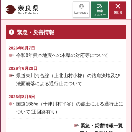
奈良県
検索
Language
閉じる
メニュー
緊急・災害情報
2026年8月7日
令和8年熊本地震への本県の対応等について
2026年6月29日
県道東川河合線（上北山村小橡）の路肩決壊及び
法面崩落による通行止について
2026年8月5日
国道168号（十津川村平谷）の崩土による通行止に
ついて(迂回路有り)
緊急・災害情報一覧