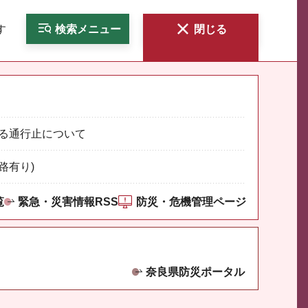
す
検索
メニュー
閉じる
る通行止について
路有り)
覧
緊急・災害情報RSS
防災・危機管理ページ
奈良県防災ポータル