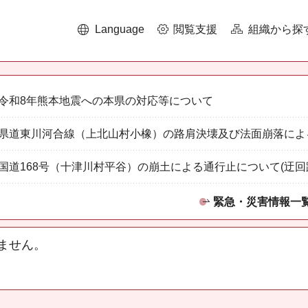
Language
閲覧支援
組織から探
令和8年熊本地震への本県の対応等について
県道東川河合線（上北山村小橡）の路肩決壊及び法面崩落によ
国道168号（十津川村平谷）の崩土による通行止について(迂回
緊急・災害情報一
ません。