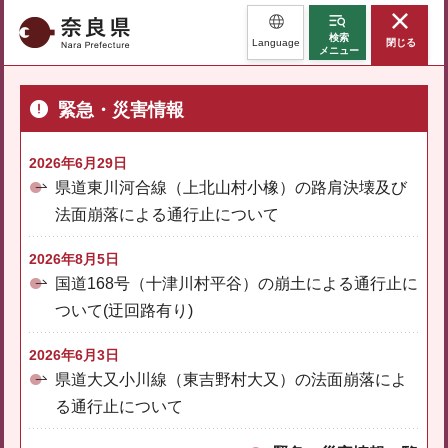
奈良県
検索
Language
閉じる
メニュー
緊急・災害情報
2026年6月29日
県道東川河合線（上北山村小橡）の路肩決壊及び
法面崩落による通行止について
2026年8月5日
国道168号（十津川村平谷）の崩土による通行止に
ついて(迂回路有り)
2026年6月3日
県道大又小川線（東吉野村大又）の法面崩落によ
る通行止について