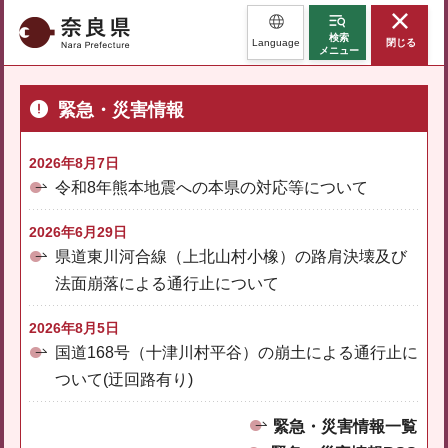
奈良県
検索
Language
閉じる
メニュー
緊急・災害情報
2026年8月7日
令和8年熊本地震への本県の対応等について
2026年6月29日
県道東川河合線（上北山村小橡）の路肩決壊及び
法面崩落による通行止について
2026年8月5日
国道168号（十津川村平谷）の崩土による通行止に
ついて(迂回路有り)
緊急・災害情報一覧