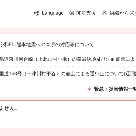
Language
閲覧支援
組織から探
令和8年熊本地震への本県の対応等について
県道東川河合線（上北山村小橡）の路肩決壊及び法面崩落によ
国道168号（十津川村平谷）の崩土による通行止について(迂回
緊急・災害情報一
ません。