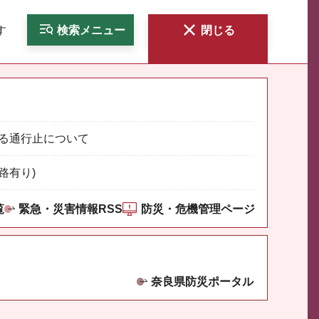
す
検索
メニュー
閉じる
る通行止について
路有り)
覧
緊急・災害情報RSS
防災・危機管理ページ
奈良県防災ポータル