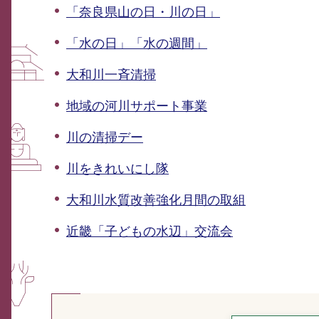
「奈良県山の日・川の日」
「水の日」「水の週間」
大和川一斉清掃
地域の河川サポート事業
川の清掃デー
川をきれいにし隊
大和川水質改善強化月間の取組
近畿「子どもの水辺」交流会