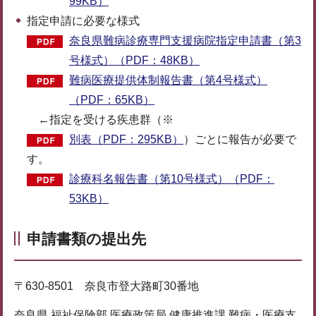
99KB）
指定申請に必要な様式
奈良県難病診療専門支援病院指定申請書（第3
号様式）（PDF：48KB）
難病医療提供体制報告書（第4号様式）
（PDF：65KB）
←指定を受ける疾患群（※
別表（PDF：295KB）
）ごとに報告が必要で
す。
診療科名報告書（第10号様式）（PDF：
53KB）
申請書類の提出先
〒630-8501 奈良市登大路町30番地
奈良県 福祉保険部 医療政策局 健康推進課 難病・医療支