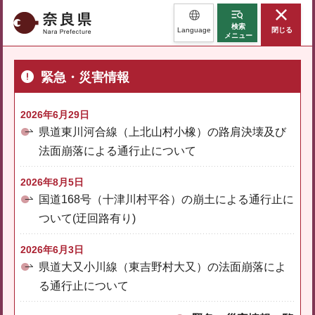
奈良県
検索
Language
閉じる
メニュー
緊急・災害情報
2026年6月29日
県道東川河合線（上北山村小橡）の路肩決壊及び
法面崩落による通行止について
2026年8月5日
国道168号（十津川村平谷）の崩土による通行止に
ついて(迂回路有り)
2026年6月3日
県道大又小川線（東吉野村大又）の法面崩落によ
る通行止について