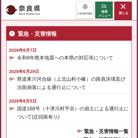
奈良県
検索
Language
閉じる
メニュー
緊急・災害情報
2026年8月7日
令和8年熊本地震への本県の対応等について
2026年6月29日
県道東川河合線（上北山村小橡）の路肩決壊及び
法面崩落による通行止について
2026年8月5日
国道168号（十津川村平谷）の崩土による通行止に
ついて(迂回路有り)
緊急・災害情報一覧