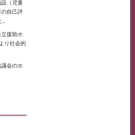
施設（児童
年の自己評
た。
自立援助ホ
より社会的
協議会のホ