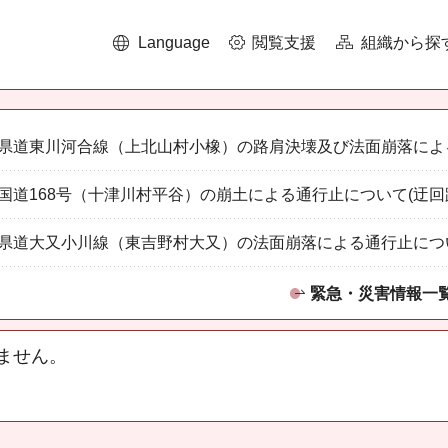
Language
閲覧支援
組織から探
県道東川河合線（上北山村小橡）の路肩決壊及び法面崩落によ
国道168号（十津川村平谷）の崩土による通行止について(迂回
県道大又小川線（東吉野村大又）の法面崩落による通行止につ
緊急・災害情報一
ません。