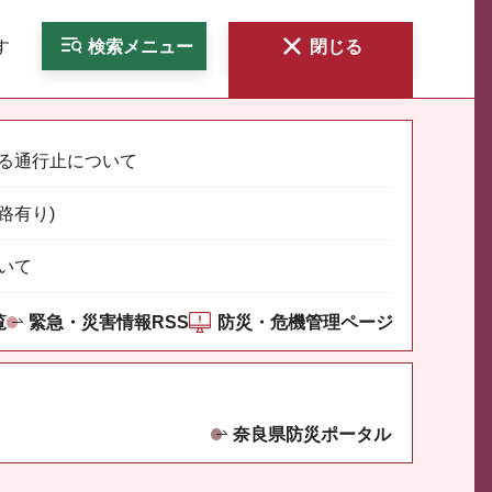
す
検索
メニュー
閉じる
る通行止について
路有り)
いて
覧
緊急・災害情報RSS
防災・危機管理ページ
奈良県防災ポータル