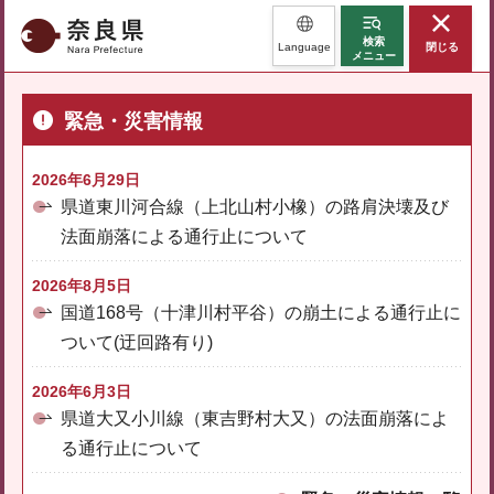
奈良県
検索
Language
閉じる
メニュー
緊急・災害情報
2026年6月29日
県道東川河合線（上北山村小橡）の路肩決壊及び
法面崩落による通行止について
2026年8月5日
国道168号（十津川村平谷）の崩土による通行止に
ついて(迂回路有り)
2026年6月3日
県道大又小川線（東吉野村大又）の法面崩落によ
る通行止について