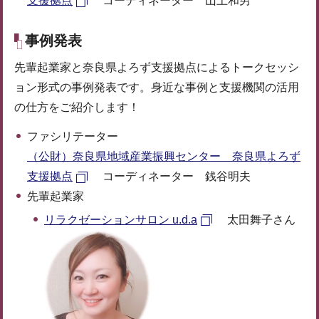
支援拠点
コーディネーター 山上和男
事例発表
先輩起業家と奈良県よろず支援拠点によるトークセッシ
ョン形式の事例発表です。身近な事例と支援機関の活用
の仕方をご紹介します！
ファシリテーター
（公財）奈良県地域産業振興センター 奈良県よろず
支援拠点
コーディネーター 銭谷明夫
先輩起業家
リラクゼーションサロン u.d.a
太田舞子さん