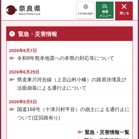
奈良県
検索
Language
閉じる
メニュー
緊急・災害情報
2026年8月7日
令和8年熊本地震への本県の対応等について
2026年6月29日
県道東川河合線（上北山村小橡）の路肩決壊及び
法面崩落による通行止について
2026年8月5日
国道168号（十津川村平谷）の崩土による通行止に
ついて(迂回路有り)
緊急・災害情報一覧