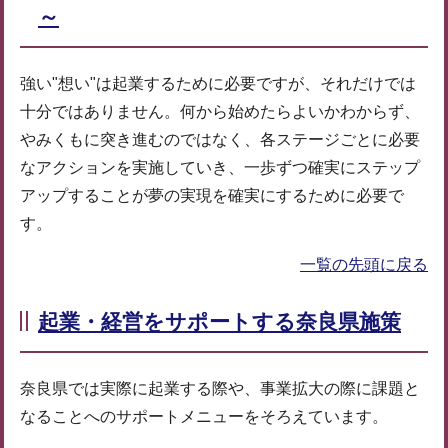
～
強い"想い"は起業するために必要ですが、それだけでは
十分ではありません。何から始めたらよいかわからず、
やみくもに突き進むのではなく、各ステージごとに必要
なアクションを実施していき、一歩ずつ確実にステップ
アップすることが夢の実現を確実にするために必要で
す。
一覧の先頭に戻る
起業・経営をサポートする奈良県施策
奈良県では実際に起業する際や、事業拡大の際に課題と
なることへのサポートメニューをそろえています。