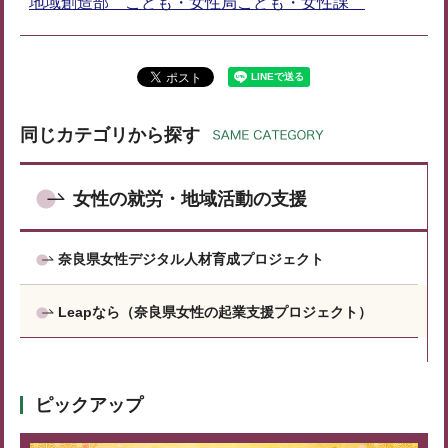
地域創造部 こども・女性局こども・女性課
同じカテゴリから探す
女性の就労・地域活動の支援
奈良県女性デジタル人材育成プロジェクト
Leapなら（奈良県女性の起業支援プロジェクト）
ピックアップ