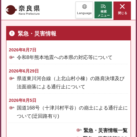
奈良県
検索
Language
閉じる
メニュー
緊急・災害情報
2026年8月7日
令和8年熊本地震への本県の対応等について
2026年6月29日
県道東川河合線（上北山村小橡）の路肩決壊及び
法面崩落による通行止について
2026年8月5日
国道168号（十津川村平谷）の崩土による通行止に
ついて(迂回路有り)
緊急・災害情報一覧