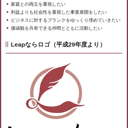
家庭との両立を重視したい
利益よりも社会性を重視した事業展開をしたい
ビジネスに対するブランクをゆっくり埋めていきたい
価値観を共有できる仲間とともに活動したい
Leapならロゴ（平成29年度より）