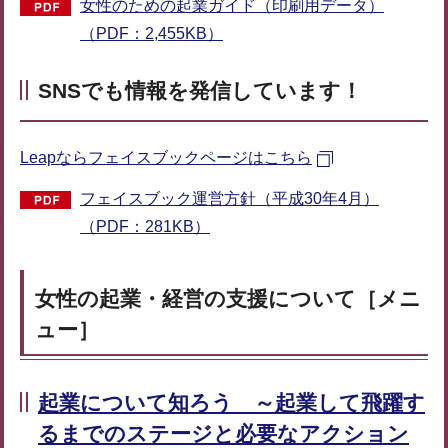
女性のための起業ガイド（印刷用データ）
（PDF：2,455KB）
SNSでも情報を発信しています！
Leapならフェイスブックページはこちら
フェイスブック運営方針（平成30年4月）
（PDF：281KB）
女性の起業・経営の支援について［メニ
ュー］
起業について知ろう ～起業して飛躍す
るまでのステージと必要なアクション