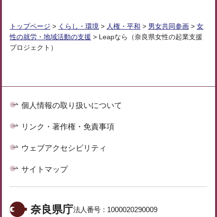
トップページ
>
くらし・環境
>
人権・平和
>
男女共同参画
>
女
性の就労・地域活動の支援
> Leapなら（奈良県女性の起業支援
プロジェクト）
個人情報の取り扱いについて
リンク・著作権・免責事項
ウェブアクセシビリティ
サイトマップ
奈良県庁
法人番号：
1000020290009