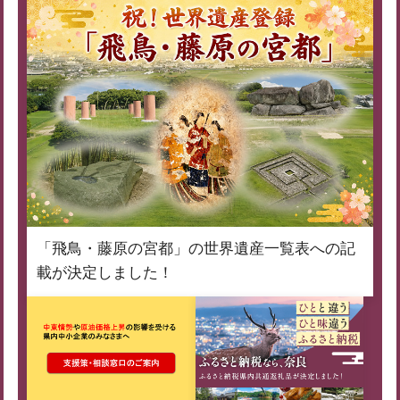
「飛鳥・藤原の宮都」の世界遺産一覧表への記
載が決定しました！