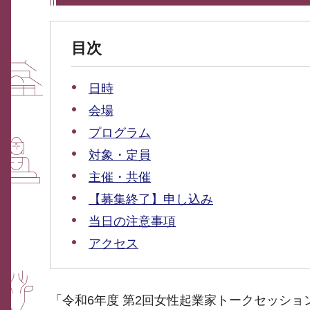
目次
日時
会場
プログラム
対象・定員
主催・共催
【募集終了】申し込み
当日の注意事項
アクセス
「令和6年度 第2回女性起業家トークセッショ