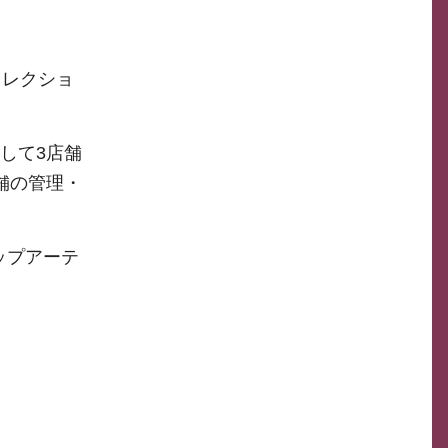
コレクショ
して3店舗
舗の管理・
ップアーテ