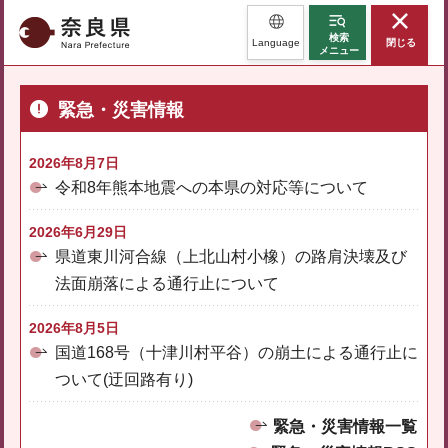
奈良県
検索
Language
閉じる
メニュー
緊急・災害情報
2026年8月7日
令和8年熊本地震への本県の対応等について
2026年6月29日
県道東川河合線（上北山村小橡）の路肩決壊及び
法面崩落による通行止について
2026年8月5日
国道168号（十津川村平谷）の崩土による通行止に
ついて(迂回路有り)
緊急・災害情報一覧