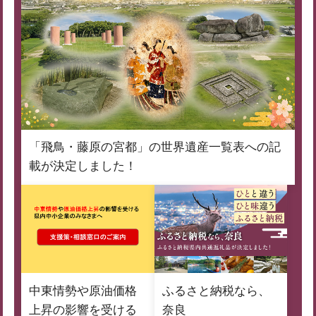
「飛鳥・藤原の宮都」の世界遺産一覧表への記
載が決定しました！
中東情勢や原油価格
ふるさと納税なら、
上昇の影響を受ける
奈良