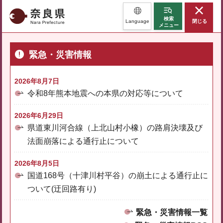
奈良県
検索
Language
閉じる
メニュー
緊急・災害情報
2026年8月7日
令和8年熊本地震への本県の対応等について
2026年6月29日
県道東川河合線（上北山村小橡）の路肩決壊及び
法面崩落による通行止について
2026年8月5日
国道168号（十津川村平谷）の崩土による通行止に
ついて(迂回路有り)
緊急・災害情報一覧