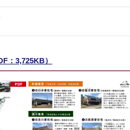
）
：3,725KB）