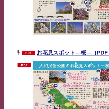
お花見スポット―桜―（PDF：2