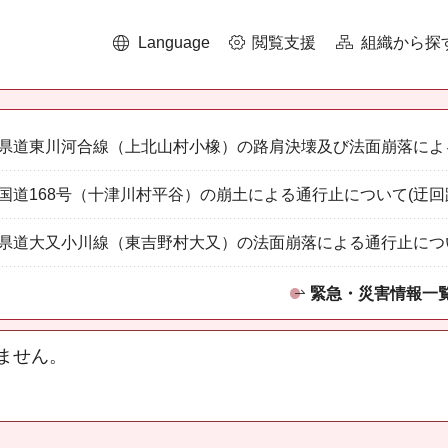
Language
閲覧支援
組織から探
県道東川河合線（上北山村小橡）の路肩決壊及び法面崩落によ
国道168号（十津川村平谷）の崩土による通行止について(迂回
県道大又小川線（東吉野村大又）の法面崩落による通行止につ
緊急・災害情報一
ません。