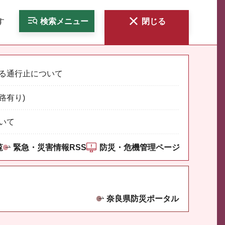
す
検索
メニュー
閉じる
る通行止について
路有り)
いて
覧
緊急・災害情報RSS
防災・危機管理ページ
奈良県防災ポータル