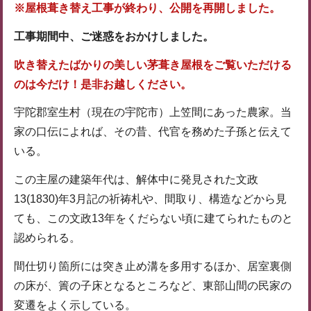
※屋根葺き替え工事が終わり、公開を再開しました。
工事期間中、ご迷惑をおかけしました。
吹き替えたばかりの美しい茅葺き屋根をご覧いただける
のは今だけ！是非お越しください。
宇陀郡室生村（現在の宇陀市）上笠間にあった農家。当
家の口伝によれば、その昔、代官を務めた子孫と伝えて
いる。
この主屋の建築年代は、解体中に発見された文政
13(1830)年3月記の祈祷札や、間取り、構造などから見
ても、この文政13年をくだらない頃に建てられたものと
認められる。
間仕切り箇所には突き止め溝を多用するほか、居室裏側
の床が、簀の子床となるところなど、東部山間の民家の
変遷をよく示している。