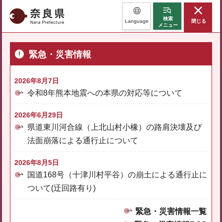
奈良県
検索
Language
閉じる
メニュー
緊急・災害情報
2026年8月7日
令和8年熊本地震への本県の対応等について
2026年6月29日
県道東川河合線（上北山村小橡）の路肩決壊及び
法面崩落による通行止について
2026年8月5日
国道168号（十津川村平谷）の崩土による通行止に
ついて(迂回路有り)
緊急・災害情報一覧