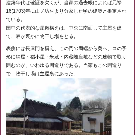
建築年代は確証を欠くが、当家の過去帳によれば元禄
16(1703)年に山ノ坊村より分家した頃の建築と推定され
ている。
国中の代表的な屋敷構えは、中央に南面して主屋を建
て、表か裏かに物干し場をとる。
表側には長屋門を構え、この門の両端から奥へ、コの字
形に納屋・稻小屋・米蔵・内蔵離座敷などの建物で取り
囲むのが、いわゆる囲造りである。当家もこの囲造り
で、物干し場は主屋裏にあった。