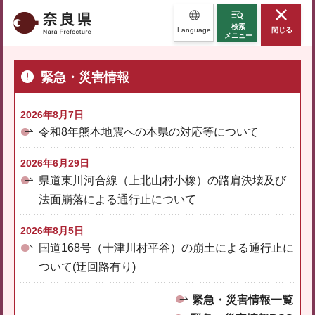
奈良県
検索
Language
閉じる
メニュー
緊急・災害情報
2026年8月7日
令和8年熊本地震への本県の対応等について
2026年6月29日
県道東川河合線（上北山村小橡）の路肩決壊及び
法面崩落による通行止について
2026年8月5日
国道168号（十津川村平谷）の崩土による通行止に
ついて(迂回路有り)
緊急・災害情報一覧