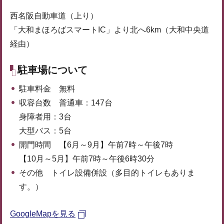
西名阪自動車道（上り）
「大和まほろばスマートIC」より北へ6km（大和中央道
経由）
駐車場について
駐車料金 無料
収容台数 普通車：147台
身障者用：3台
大型バス：5台
開門時間 【6月～9月】午前7時～午後7時
【10月～5月】午前7時～午後6時30分
その他 トイレ設備併設（多目的トイレもありま
す。）
GoogleMapを見る