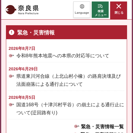
奈良県
検索
Language
閉じる
メニュー
緊急・災害情報
2026年8月7日
令和8年熊本地震への本県の対応等について
2026年6月29日
県道東川河合線（上北山村小橡）の路肩決壊及び
法面崩落による通行止について
2026年8月5日
国道168号（十津川村平谷）の崩土による通行止に
ついて(迂回路有り)
緊急・災害情報一覧