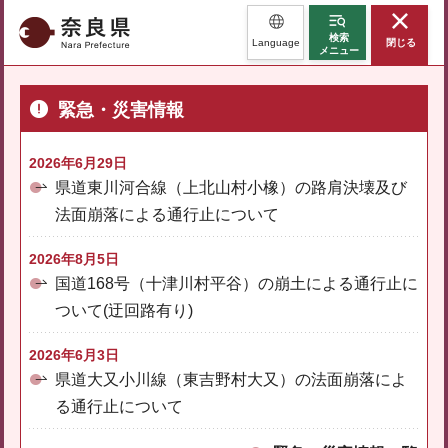
奈良県
検索
Language
閉じる
メニュー
緊急・災害情報
2026年6月29日
県道東川河合線（上北山村小橡）の路肩決壊及び
法面崩落による通行止について
2026年8月5日
国道168号（十津川村平谷）の崩土による通行止に
ついて(迂回路有り)
2026年6月3日
県道大又小川線（東吉野村大又）の法面崩落によ
る通行止について