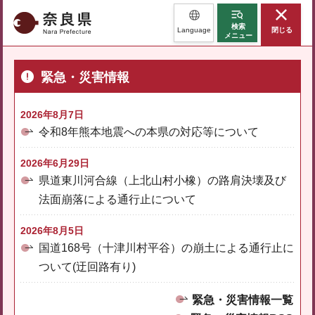
奈良県
検索
Language
閉じる
メニュー
緊急・災害情報
2026年8月7日
令和8年熊本地震への本県の対応等について
2026年6月29日
県道東川河合線（上北山村小橡）の路肩決壊及び
法面崩落による通行止について
2026年8月5日
国道168号（十津川村平谷）の崩土による通行止に
ついて(迂回路有り)
緊急・災害情報一覧