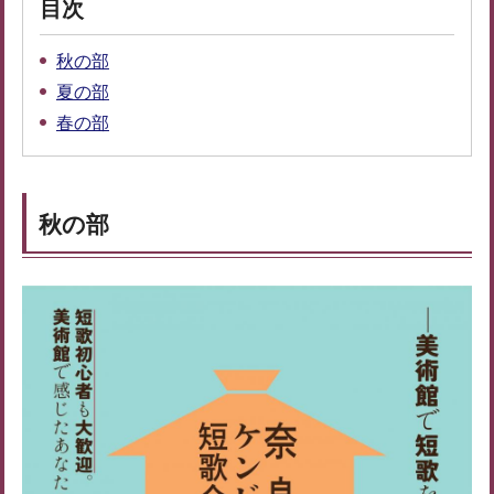
目次
秋の部
夏の部
春の部
秋の部