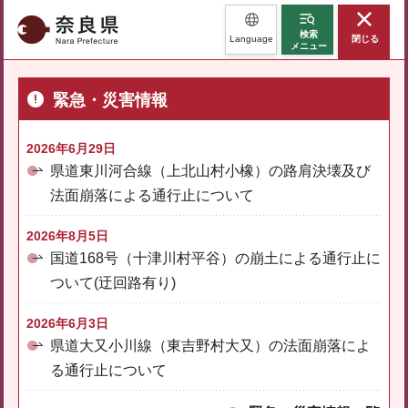
奈良県
検索
Language
閉じる
メニュー
緊急・災害情報
2026年6月29日
県道東川河合線（上北山村小橡）の路肩決壊及び
法面崩落による通行止について
2026年8月5日
国道168号（十津川村平谷）の崩土による通行止に
ついて(迂回路有り)
2026年6月3日
県道大又小川線（東吉野村大又）の法面崩落によ
る通行止について