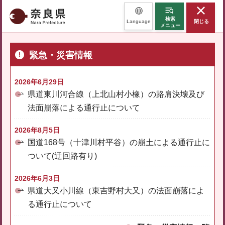
奈良県
検索
Language
閉じる
メニュー
緊急・災害情報
2026年6月29日
県道東川河合線（上北山村小橡）の路肩決壊及び
法面崩落による通行止について
2026年8月5日
国道168号（十津川村平谷）の崩土による通行止に
ついて(迂回路有り)
2026年6月3日
県道大又小川線（東吉野村大又）の法面崩落によ
る通行止について