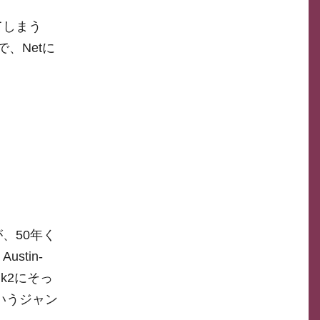
てしまう
、Netに
、50年く
tin-
Mk2にそっ
というジャン