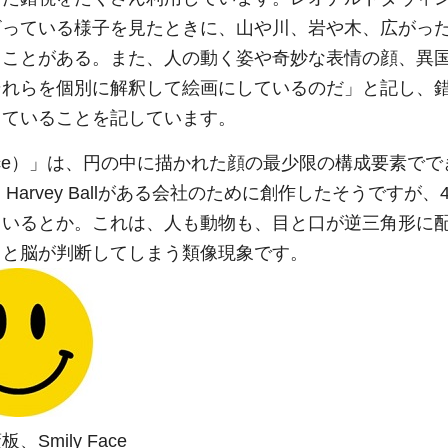
ざっている様子を見たときに、山や川、岩や木、広がっ
ることがある。また、人の動く姿や奇妙な表情の顔、異
それらを個別に解釈して絵画にしているのだ」と記し、
していることを記しています。
Face）」は、円の中に描かれた顔の最少限の構成要素で
arvey Ballがある会社のために創作したそうですが、4
ているとか。これは、人も動物も、目と口が逆三角形に
」と脳が判断してしまう類像現象です。
mily Face