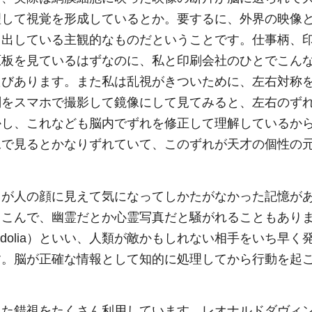
理して視覚を形成しているとか。要するに、外界の映像
り出している主観的なものだということです。仕事柄、
原板を見ているはずなのに、私と印刷会社のひとでこん
たびあります。また私は乱視がきついために、左右対称
刻をスマホで撮影して鏡像にして見てみると、左右のず
かし、これなども脳内でずれを修正して理解しているか
像で見るとかなりずれていて、このずれが天才の個性の
目が人の顔に見えて気になってしかたがなかった記憶が
りこんで、幽霊だとか心霊写真だと騒がれることもあり
eidolia）といい、人類が敵かもしれない相手をいち早く
す。脳が正確な情報として知的に処理してから行動を起
した錯視をたくさん利用しています。レオナルドダヴィ