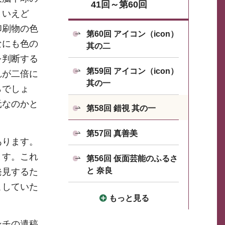
41回～第60回
といえど
印刷物の色
第60回 アイコン（icon）
なにも色の
其の二
を判断する
第59回 アイコン（icon）
れが二倍に
其の一
らでしょ
元なのかと
第58回 錯視 其の一
第57回 真善美
あります。
ます。これ
第56回 仮面芸能のふるさ
と 奈良
発見するた
こしていた
もっと見る
ンチの遺稿