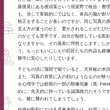
最後尾にある後頭葉という視覚野で統合・整
も、決して客観的にではなく、各自の脳が創
校正をすることが多いのですが、同じ写真の
見え方が違うのかと、驚かされることがたび
のがとても苦手です。自分が制作している彫
なりますから、その落差に愕然とします。し
う。もっともいにしえの巨匠たちの作品も鏡
勝手に安心したりしています。
子どもの頃に蒲団で寝ていると、天井板の木
また、写真の背景に人の顔のようなものが映
を心理学では錯視の一部の類像現象（英: Par
めに、先天的に持っている認識能力だそうで
ら、敵に襲われてしまうでしょう。
絵画や彫刻における具象表現とは、結局こう