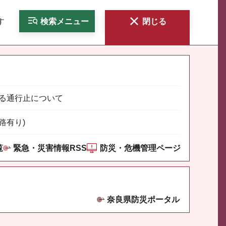
す
検索
メニュー
閉じる
る通行止について
路有り)
覧
緊急・災害情報RSS
防災・危機管理ページ
奈良県防災ポータル