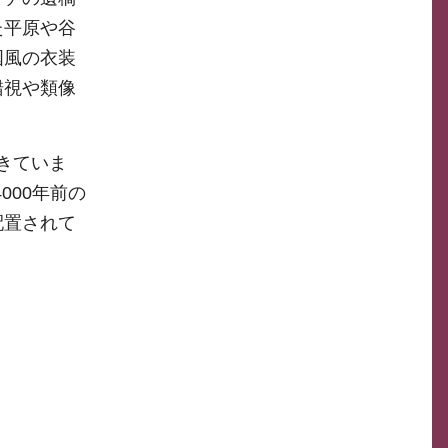
た平原や谷
国風の衣装
錯視や類像
できていま
000年前の
配置されて