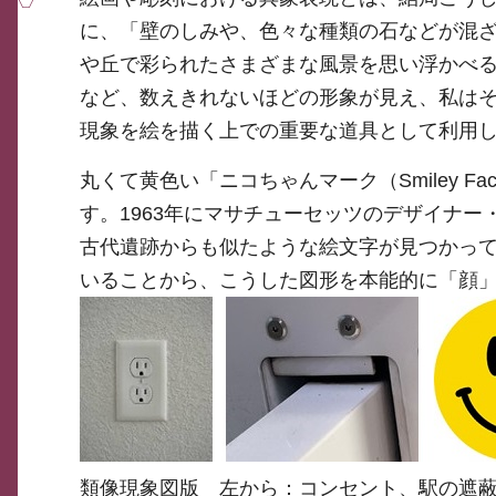
に、「壁のしみや、色々な種類の石などが混
や丘で彩られたさまざまな風景を思い浮かべ
など、数えきれないほどの形象が見え、私は
現象を絵を描く上での重要な道具として利用
丸くて黄色い「ニコちゃんマーク（Smiley 
す。1963年にマサチューセッツのデザイナー・H
古代遺跡からも似たような絵文字が見つかっ
いることから、こうした図形を本能的に「顔
類像現象図版 左から：コンセント、駅の遮蔽板、S