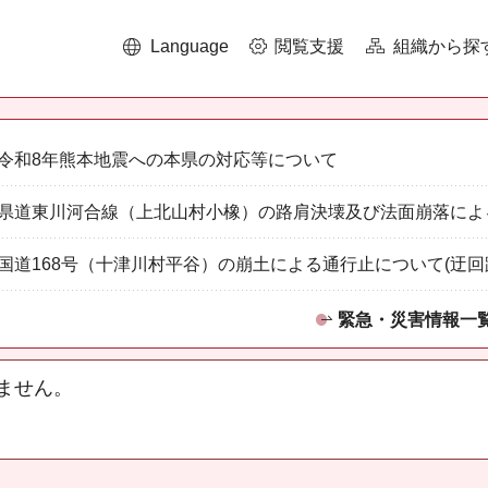
Language
閲覧支援
組織から探
令和8年熊本地震への本県の対応等について
県道東川河合線（上北山村小橡）の路肩決壊及び法面崩落によ
国道168号（十津川村平谷）の崩土による通行止について(迂回
緊急・災害情報一
ません。