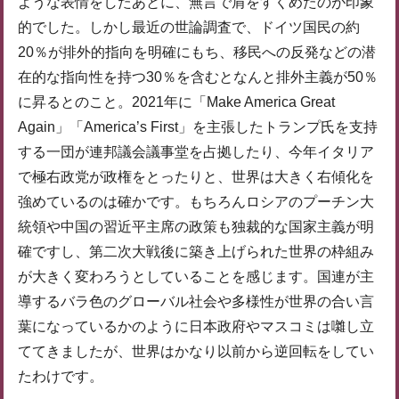
ような表情をしたあとに、無言で肩をすくめたのが印象
的でした。しかし最近の世論調査で、ドイツ国民の約
20％が排外的指向を明確にもち、移民への反発などの潜
在的な指向性を持つ30％を含むとなんと排外主義が50％
に昇るとのこと。2021年に「Make America Great
Again」「America’s First」を主張したトランプ氏を支持
する一団が連邦議会議事堂を占拠したり、今年イタリア
で極右政党が政権をとったりと、世界は大きく右傾化を
強めているのは確かです。もちろんロシアのプーチン大
統領や中国の習近平主席の政策も独裁的な国家主義が明
確ですし、第二次大戦後に築き上げられた世界の枠組み
が大きく変わろうとしていることを感じます。国連が主
導するバラ色のグローバル社会や多様性が世界の合い言
葉になっているかのように日本政府やマスコミは囃し立
ててきましたが、世界はかなり以前から逆回転をしてい
たわけです。