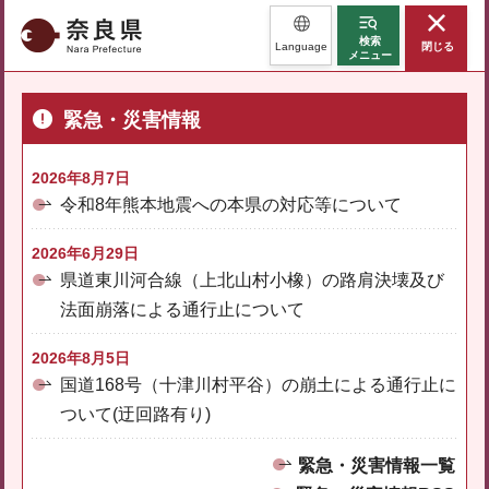
奈良県
検索
Language
閉じる
メニュー
緊急・災害情報
2026年8月7日
令和8年熊本地震への本県の対応等について
2026年6月29日
県道東川河合線（上北山村小橡）の路肩決壊及び
法面崩落による通行止について
2026年8月5日
国道168号（十津川村平谷）の崩土による通行止に
ついて(迂回路有り)
緊急・災害情報一覧