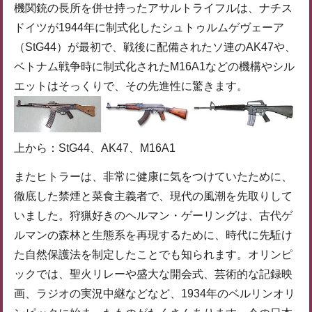
機関銃の長所を併せ持ったアサルトライフルは、ナチス
ドイツが1944年に制式化したシュトゥルムゲヴェーア
（StG44）が最初で、戦後に配備されたソ連のAK47や、
ベトナム戦争時に制式化されたM16A1などの機構やシル
エットはそっくりで、その先進性に驚きます。
上から：StG44、AK47、M16A1
またヒトラーは、非常に健康に気をつけていたために、
徹底した禁煙と菜食主義者で、現代の風潮を先取りして
いました。狩猟好きのヘルマン・ゲーリングは、古代ゲ
ルマンの森林と生態系を再現するために、時代に先駈け
た自然保護法を制定したことでも知られます。オリンピ
ックでは、聖火リレーや盛大な開会式、芸術的な記録映
画、ラジオの実況中継などなど、1934年のベルリンオリ