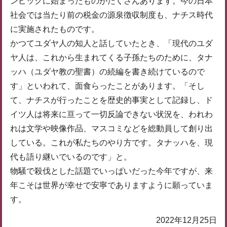
ンピックに始まったものがたくさんあります。今の日本
社会では当たり前の税金の源泉徴収制度も、ナチス時代
に実施されたものです。
かつてユダヤ人の知人と話していたとき、「現代のユダ
ヤ人は、これから生まれてくる子孫たちのために、タナ
ッハ（ユダヤ教の聖書）の続編を書き続けているので
す」といわれて、面食らったことがあります。「そし
て、ナチスが行ったことを歴史的事実として記録し、ド
イツ人は将来に亘って一切反論できない状況を、われわ
れは文学や映像作品、マスコミなどを総動員して創り出
している。これが私たちのやり方です。タナッハを、現
代も語り継いでいるのです」と。
物騒で殺伐とした話題でいっぱいだった今年ですが、来
年こそは世界が幸せで安寧でありますように願っていま
す。
2022年12月25日