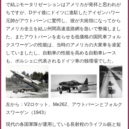
で結ぶモータリゼーションはアメリカが発祥と思われが
ちですが、Dデイ後にドイツに進駐したアイゼンハワー
元帥がアウトバーンに驚愕し、彼が大統領になってから
アメリカ全土を結ぶ州間高速道路網を急いで整備しまし
た。またアウトバーンを走らせる低価格の国民車フォル
クスワーゲンの性能は、当時のアメリカの大衆車を凌駕
していましたし、自動車の性能を高める自動車レース
も、ポルシェに代表されるドイツ車の独壇場でした。
左から：V2ロケット、Me262、アウトバーンとフォルク
スワーゲン（1943）
現代の各国軍隊が運用している長射程のライフル銃と短