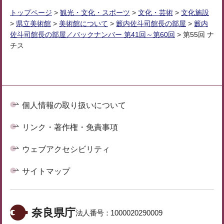
トップページ
>
観光・文化・スポーツ
>
文化・芸術
>
文化施設
>
県立美術館
>
美術館について
>
籔内佐斗司館長の部屋
>
籔内
佐斗司館長の部屋／バックナンバー 第41回～第60回
> 第55回 ナ
チス
個人情報の取り扱いについて
リンク・著作権・免責事項
ウェブアクセシビリティ
サイトマップ
奈良県庁
法人番号：
1000020290009