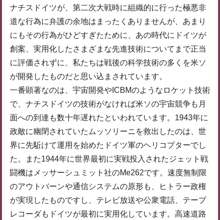
ナチスドイツが、第二次大戦時に組織的に行った極悪非
道な行為に弁護の余地はまったくありませんが、あまり
にもその行為がひどすぎたために、あの時代にドイツが
創案、実用化したさまざまな先進技術についてまで正当
に評価されずに、私たちは戦後の科学技術の多くを米ソ
が開発したものだと思い込まされています。
一番顕著なのは、宇宙開発やICBMのようなロケット技術
で、ナチスドイツの技術がなければ米ソの宇宙競争も月
面への到達も数十年遅れたといわれています。1943年に
政敵に幽閉されていたムッソリーニを救出したのは、世
界に先駈けて運用を始めたドイツ軍のヘリコプターでし
た。また1944年に世界最初に実戦投入されたジェット戦
闘機はメッサーシュミット社のMe262です。速度無制限
のアウトバーンや通信システムの原形も、ヒトラー政権
が実現したものですし、テレビ放送や公衆電話、テープ
レコーダもドイツが最初に実用化しています。高速道路