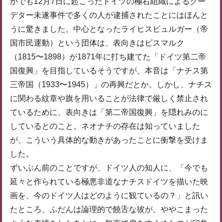
かでも12月7日に起こったドイツの極右組織によるクー
デター未遂事件で多くの人が逮捕されたことにはほんと
うに驚きました。中心となったライヒスビュルガー（帝
国市民運動）という団体は、表向きはビスマルク
（1815〜1898）が1871年に打ち建てた「ドイツ第二帝
国復興」を目指しているそうですが、本音は「ナチス第
三帝国（1933〜1945）」の再興だとか。しかし、ナチス
に関わる紋章や旗を用いることが法律で厳しく禁止され
ているために、表向きは「第二帝国復興」を隠れみのに
しているとのこと。ネオナチの存在は知っていました
が、こういう具体的な動きがあったことに衝撃を受けま
した。
ずいぶん前のことですが、ドイツ人の知人に、「今でも
延々と作られている極悪非道なナチスドイツを描いた映
画を、今のドイツ人はどのように観ているの？」と訊い
たところ、ふだんは論理的で饒舌な彼が、ややこまった