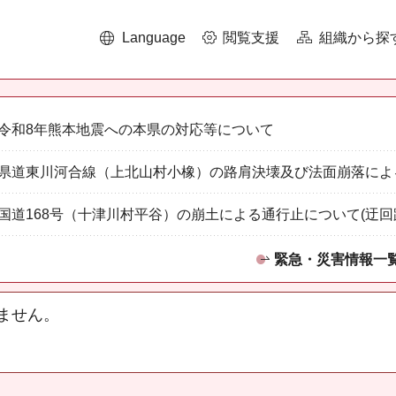
Language
閲覧支援
組織から探
令和8年熊本地震への本県の対応等について
県道東川河合線（上北山村小橡）の路肩決壊及び法面崩落によ
国道168号（十津川村平谷）の崩土による通行止について(迂回
緊急・災害情報一
ません。