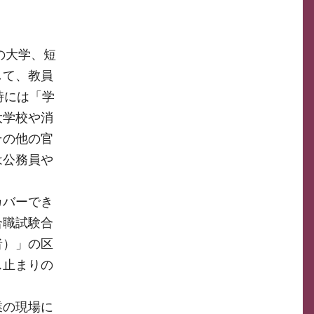
の大学、短
して、教員
時には「学
大学校や消
その他の官
は公務員や
カバーでき
合職試験合
者）」の区
ス止まりの
業の現場に