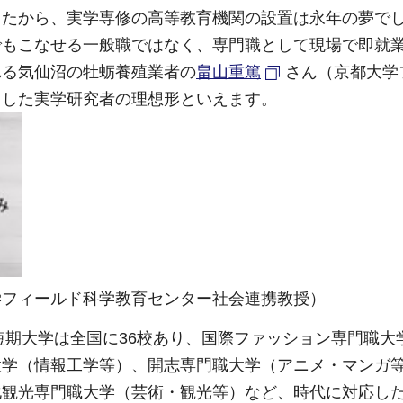
したから、実学専修の高等教育機関の設置は永年の夢で
でもこなせる一般職ではなく、専門職として現場で即就
れる気仙沼の牡蛎養殖業者の
畠山重篤
さん（京都大学
うした実学研究者の理想形といえます。
学フィールド科学教育センター社会連携教授）
職短期大学は全国に36校あり、国際ファッション専門職大
大学（情報工学等）、開志専門職大学（アニメ・マンガ
化観光専門職大学（芸術・観光等）など、時代に対応し