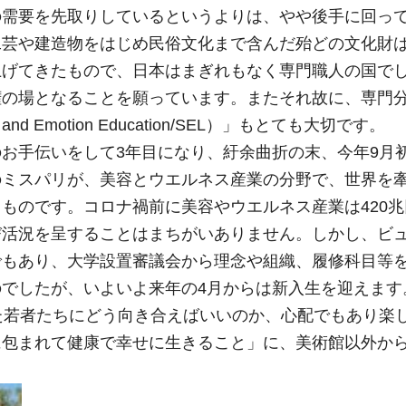
の需要を先取りしているというよりは、やや後手に回っ
工芸や建造物をはじめ民俗文化まで含んだ殆どの文化財
上げてきたもので、日本はまぎれもなく専門職人の国で
権の場となることを願っています。またそれ故に、専門
 and Emotion Education/SEL）」もとても大切です。
お手伝いをして3年目になり、紆余曲折の末、今年9月
のミスパリが、美容とウエルネス産業の分野で、世界を
ものです。コロナ禍前に美容やウエルネス産業は420
び活況を呈することはまちがいありません。しかし、ビ
でもあり、大学設置審議会から理念や組織、履修科目等
でしたが、いよいよ来年の4月からは新入生を迎えます
た若者たちにどう向き合えばいいのか、心配でもあり楽
に包まれて健康で幸せに生きること」に、美術館以外か