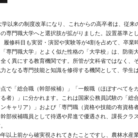
期大学以来の制度改革になり、これからの高卒者は、従来
修の専門職大学へと選択肢が拡がりました。設置基準と
、履修科目も実習・演習や実験等が4割を占めて、卒業
、「専門職大学」とよく似た性格の「大学校」は、防衛
を全く異にする教育機関です。所管が文科省ではなく、
戦力となる専門技能と知識を修得する機関として、学生
時点で「総合職（幹部候補）」「一般職（ほぼすべてを
する者）」に分かれます。これは国家公務員試験の「総
ノンキャリア）」および「専門職（資格や技能の有資格
は幹部候補職員として待遇や昇進で優遇され、課長クラ
す。
20年以上前から確実視されてきたことですし、農林水産