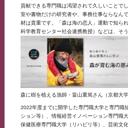
貢献できる専門職は渇望されて久しいことで
室や書物だけの研究者や、事務仕事ならなん
材は貴重です。「森は海の恋人」運動で知ら
科学教育センター社会連携教授）などは、そ
森に樹を植える漁師・畠山重篤さん（京都大
2022年度までに開学した専門職大学と専門
ション等）、情報経営イノベーション専門職
保健医療専門職大学（リハビリ等）、芸術文