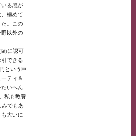
ている感が
は、極めて
した。この
分野以外の
初めに認可
牽引できる
兆円という巨
ューティ＆
をたいへん
。私も教養
しみでもあ
らも大いに