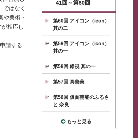
41回～第60回
）ではなく
は音楽や美術・
第60回 アイコン（icon）
の方が相応し
其の二
く
第59回 アイコン（icon）
認可申請する
其の一
第58回 錯視 其の一
第57回 真善美
第56回 仮面芸能のふるさ
と 奈良
もっと見る