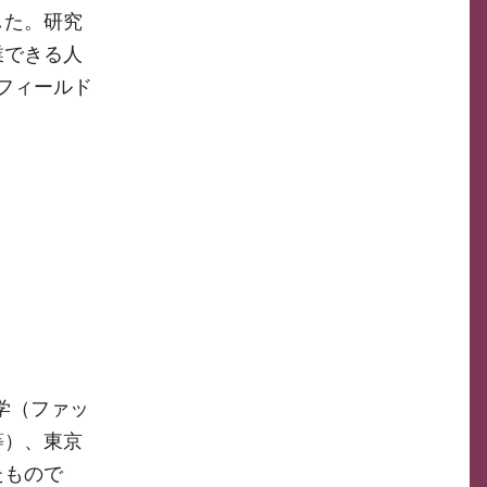
した。研究
業できる人
フィールド
学（ファッ
等）、東京
たもので