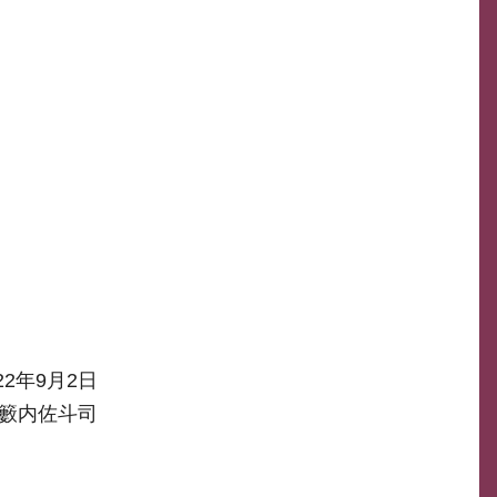
22年9月2日
籔内佐斗司