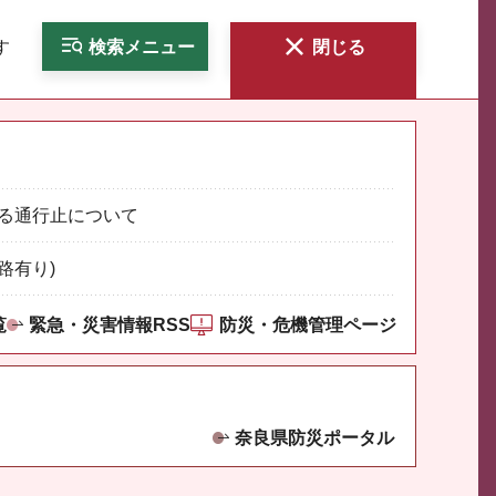
す
検索
メニュー
閉じる
る通行止について
路有り)
覧
緊急・災害情報RSS
防災・危機管理ページ
奈良県防災ポータル