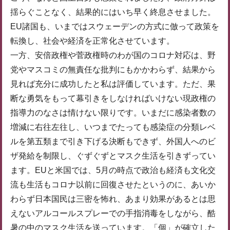
揺らぐことなく、結果的にはいち早く終息させました。
EU諸国も、いまではスウェーデンの方式に倣って政策を
転換し、社会や経済を正常化させています。
一方、安倍政権や菅政権時のわが国のコロナ対応は、野
党やマスコミの無責任な批判にもかかわらず、結果から
見れば充分に成功したと私は評価しています。ただ、果
断な勇気をもって幕引きをしなければいけない現政権の
指導力のなさは情けない限りです。いまだに感染者数の
増減に右往左往し、いつまでたっても感染症の分類レベ
ルを第五類まで引き下げる決断もできず、外国人へのビ
ザ発給を制限し、ぐずぐずとマスク生活を引きずってい
ます。EUと米国では、5月の時点で政治も経済も文化交
流も生活もコロナ以前に回復させたというのに、あいか
わらず日本国民は三密を怖れ、あまり効果があるとは思
えないアルコールスプレーでの手指消毒をしながら、酷
暑の中のマスク生活を送っています。「個」が確立した