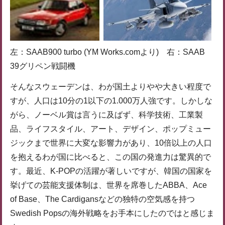
左：SAAB900 turbo (YM Works.comより) 右：SAAB
39グリペン戦闘機
そんなスウェーデンは、わが国土よりやや大きい程度で
すが、人口は10分の1以下の1.000万人強です。しかしな
がら、ノーベル賞は言うに及ばず、科学技術、工業製
品、ライフスタイル、アート、デザイン、ポップミュー
ジックまで世界に大変な影響力があり、10倍以上の人口
を抱えるわが国に比べると、この国の発進力は驚異的で
す。最近、K-POPの活躍が著しいですが、韓国の国家を
挙げての芸能支援体制は、世界を席巻したABBA、Ace
of Base、The Cardigansなどの独特の空気感を持つ
Swedish Popsの海外戦略をお手本にしたのではと感じま