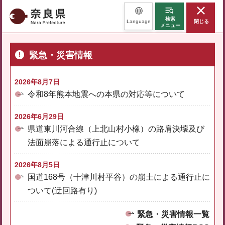
奈良県
検索
Language
閉じる
メニュー
緊急・災害情報
2026年8月7日
令和8年熊本地震への本県の対応等について
2026年6月29日
県道東川河合線（上北山村小橡）の路肩決壊及び
法面崩落による通行止について
2026年8月5日
国道168号（十津川村平谷）の崩土による通行止に
ついて(迂回路有り)
緊急・災害情報一覧