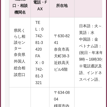
電話・F
口・相談
所在地
AX
機関名
TE
日本語：火～土
L：0
県民く
英語：水
742-
〒630-82
らし相
中国語：金
談セン
81-3
41
ベトナム語：木
ター
420
奈良市高
(祝日・年末年始
奈良県
FA
天町38-3
9時～16時30分
外国人
X：0
近鉄高天
※電話通訳及び
総合相
742-
ビル6階
語、インドネシ
談窓口
81-3
スペイン語、ミ
321
〒634-08
04
橿原市内