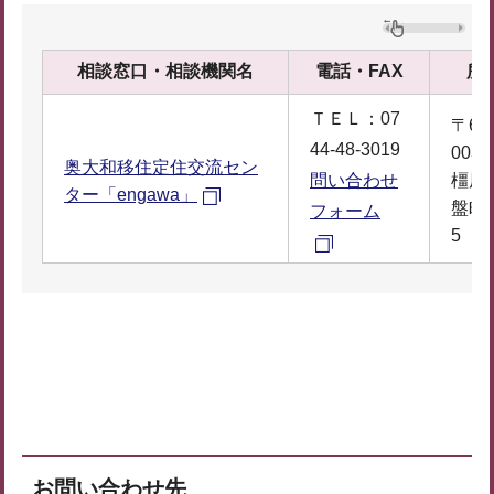
相談窓口・相談機関名
電話・FAX
所
ＴＥＬ：07
〒63
44-48-3019
003
奥大和移住定住交流セン
問い合わせ
橿原
ター「engawa」
盤町6
フォーム
5
お問い合わせ先