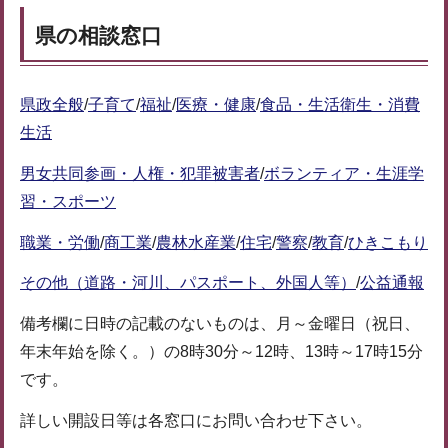
県の相談窓口
県政全般
/
子育て
/
福祉
/
医療・健康
/
食品・生活衛生・消費
生活
男女共同参画・人権・犯罪被害者
/
ボランティア・生涯学
習・スポーツ
職業・労働
/
商工業
/
農林水産業
/
住宅
/
警察
/
教育
/
ひきこもり
その他（道路・河川、パスポート、外国人等）
/
公益通報
備考欄に日時の記載のないものは、月～金曜日（祝日、
年末年始を除く。）の8時30分～12時、13時～17時15分
です。
詳しい開設日等は各窓口にお問い合わせ下さい。