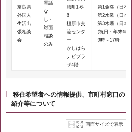
電話
奈良県
膳町1-6-
第1金曜（日本
な
外国人
8
第2水曜（日本
し・
生活出
橿原市交
第3木曜（日本
対面
張相談
流センタ
(祝日・年末年始
相談
会
ー
9時～17時
のみ
かしはら
ナビプラ
ザ4階
移住希望者への情報提供、市町村窓口の
紹介等について
画面サイズで表示