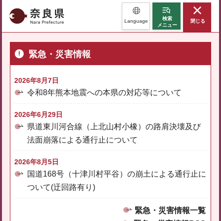
奈良県
検索
Language
閉じる
メニュー
緊急・災害情報
2026年8月7日
令和8年熊本地震への本県の対応等について
2026年6月29日
県道東川河合線（上北山村小橡）の路肩決壊及び
法面崩落による通行止について
2026年8月5日
国道168号（十津川村平谷）の崩土による通行止に
ついて(迂回路有り)
緊急・災害情報一覧