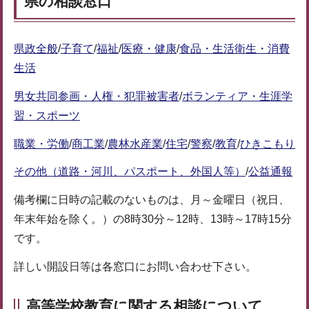
県の相談窓口
県政全般
/
子育て
/
福祉
/
医療・健康
/
食品・生活衛生・消費
生活
男女共同参画・人権・犯罪被害者
/
ボランティア・生涯学
習・スポーツ
職業・労働
/
商工業
/
農林水産業
/
住宅
/
警察
/
教育
/
ひきこもり
その他（道路・河川、パスポート、外国人等）
/
公益通報
備考欄に日時の記載のないものは、月～金曜日（祝日、
年末年始を除く。）の8時30分～12時、13時～17時15分
です。
詳しい開設日等は各窓口にお問い合わせ下さい。
高等学校教育に関する相談について