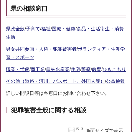
県の相談窓口
県政全般
/
子育て
/
福祉
/
医療・健康
/
食品・生活衛生・消費
生活
男女共同参画・人権・犯罪被害者
/
ボランティア・生涯学
習・スポーツ
職業・労働
/
商工業
/
農林水産業
/
住宅
/
警察
/
教育
/
ひきこもり
その他（道路・河川、パスポート、外国人等）
/
公益通報
詳しい開設日等は各窓口にお問い合わせ下さい。
犯罪被害全般に関する相談
画面サイズで表示