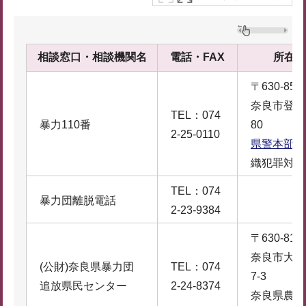
相談窓口・相談機関名
電話・FAX
所在地
〒630-857
奈良市登大
TEL：074
暴力110番
80
2-25-0110
県警本部
織犯罪対策
TEL：074
暴力団離脱電話
2-23-9384
〒630-813
奈良市大森
(公財)奈良県暴力団
TEL：074
7-3
追放県民センター
2-24-8374
奈良県農協