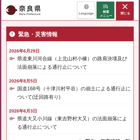
奈良県
検索
Language
閉じる
メニュー
緊急・災害情報
2026年6月29日
県道東川河合線（上北山村小橡）の路肩決壊及び
法面崩落による通行止について
2026年8月5日
国道168号（十津川村平谷）の崩土による通行止に
ついて(迂回路有り)
2026年6月3日
県道大又小川線（東吉野村大又）の法面崩落によ
る通行止について