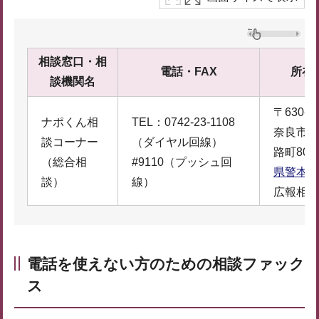
相談窓口・相
電話・FAX
所在
談機関名
〒630-8
ナポくん相
TEL：0742-23-1108
奈良市登
談コーナー
（ダイヤル回線）
路町80
（総合相
#9110（プッシュ回
県警本部
談）
線）
広報相談
電話を使えない方のための相談ファック
ス