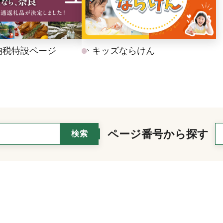
納税特設ページ
キッズならけん
ページ番号から探す