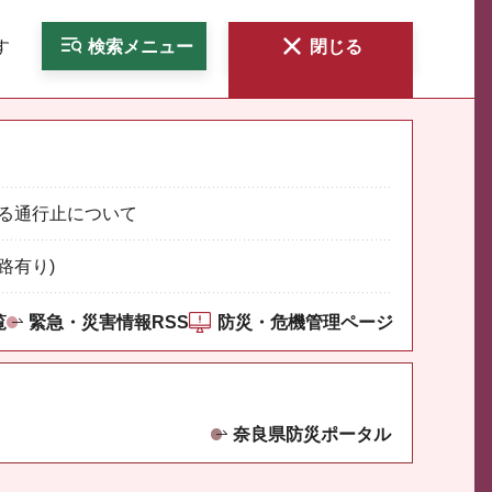
す
検索
メニュー
閉じる
る通行止について
路有り)
覧
緊急・災害情報RSS
防災・危機管理ページ
奈良県防災ポータル