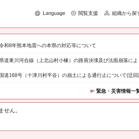
Language
閲覧支援
組織から探
令和8年熊本地震への本県の対応等について
県道東川河合線（上北山村小橡）の路肩決壊及び法面崩落によ
国道168号（十津川村平谷）の崩土による通行止について(迂回
緊急・災害情報一
ません。