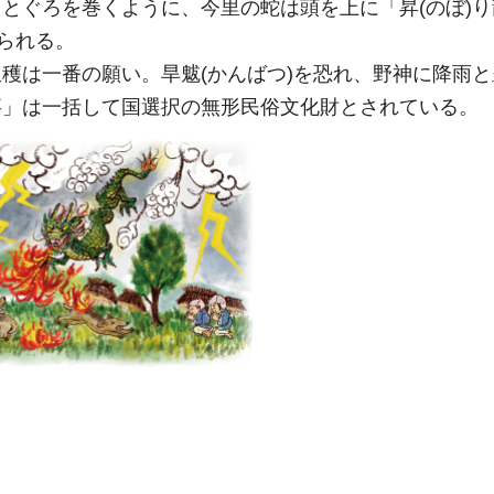
とぐろを巻くように、今里の蛇は頭を上に「昇(のぼ)
られる。
穫は一番の願い。旱魃(かんばつ)を恐れ、野神に降雨
事」は一括して国選択の無形民俗文化財とされている。