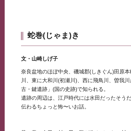
蛇巻(じゃま)き
文・山崎しげ子
奈良盆地のほぼ中央、磯城郡(しきぐん)田原
川、東に大和川(初瀬川)、西に飛鳥川、曽我川
古・鍵遺跡」(国の史跡)で知られる。
遺跡の周辺は、江戸時代には水田だったそうだ
伝わるちょっと怖〜いお話。