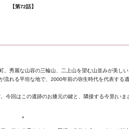
【第72話】
本町。秀麗な山容の三輪山、二上山を望む山並みが美し
が流れる平坦な地で、2000年前の弥生時代を代表する
。今回はこの遺跡のお膝元の鍵と、隣接する今里(いま
＊