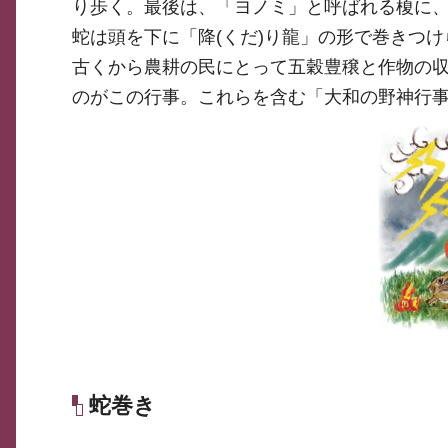
り歩く。最後は、「ヨノミ」と呼ばれる榎に、
蛇は頭を下に「降(くだ)り龍」の形で巻きつけ
古くから農耕の民にとって五穀豊穣と作物の収
のがこの行事。これらを含む「大和の野神行
蛇巻き