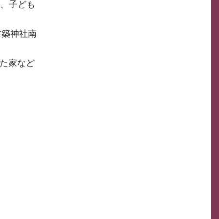
は、子ども
杵築神社南
った家など