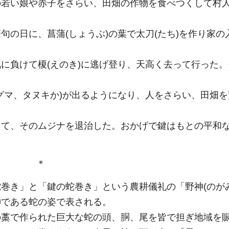
の若い娘や赤子をさらい、田畑の作物を食べつくして村
句の日に、菖蒲(しょうぶ)の葉で太刀(たち)を作り家の
に負けて榎(えのき)に逃げ登り、天高く去って行った。
グマ、タヌキか)が出るようになり、人をさらい、田畑
きて、そのムジナを退治した。おかげで鍵はもとの平和
＊
巻き」と「鍵の蛇巻き」という農耕儀礼の「野神(のが
神である蛇の姿で表される。
の藁で作られた巨大な蛇の頭、胴、尾を皆で担ぎ地域を