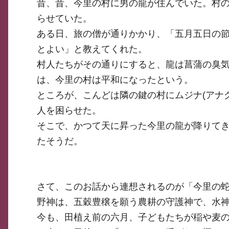
昔、昔、今里の村に男の龍が住んでいた。村
らせていた。
ある日、旅の僧が通りかかり、「五月五日の節
とよい」と教えてくれた。
村人たちがその通りにすると、龍は菖蒲の臭気
は、今里の村は平和になったという。
ところが、こんどは隣の鍵の村にムジナ(アナ
人を困らせた。
そこで、かつて天に昇った今里の龍が降りて
たそうだ。
さて、このお話から連想されるのが「今里の蛇
野神は、五穀豊穣を願う農耕の守護神で、水
今も、田植え前の六月、子どもたちが稲や麦