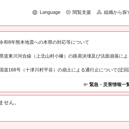
Language
閲覧支援
組織から探
令和8年熊本地震への本県の対応等について
県道東川河合線（上北山村小橡）の路肩決壊及び法面崩落によ
国道168号（十津川村平谷）の崩土による通行止について(迂回
緊急・災害情報一
ません。