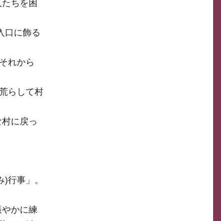
人たちを困
入口に飾る
それから
を荒らして村
な村に戻っ
み)行事」。
賑やかに練