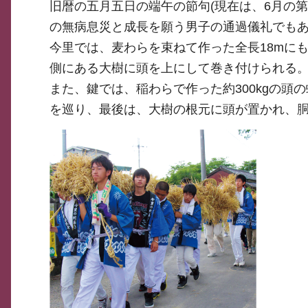
旧暦の五月五日の端午の節句(現在は、6月の
の無病息災と成長を願う男子の通過儀礼でも
今里では、麦わらを束ねて作った全長18mに
側にある大樹に頭を上にして巻き付けられる
また、鍵では、稲わらで作った約300kgの
を巡り、最後は、大樹の根元に頭が置かれ、