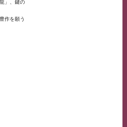
り龍」、鍵の
と豊作を願う