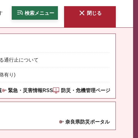
す
検索
メニュー
閉じる
る通行止について
路有り)
覧
緊急・災害情報RSS
防災・危機管理ページ
奈良県防災ポータル