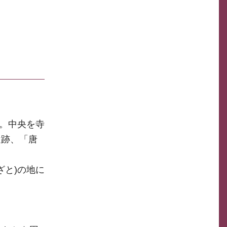
い。中央を寺
遺跡、「唐
ざと)の地に