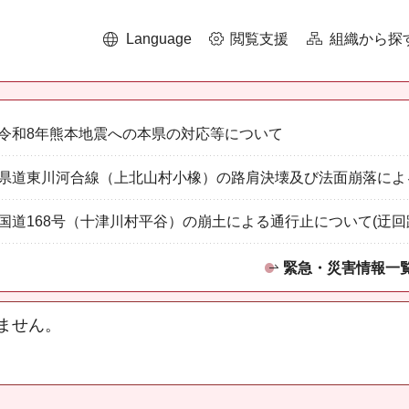
Language
閲覧支援
組織から探
令和8年熊本地震への本県の対応等について
県道東川河合線（上北山村小橡）の路肩決壊及び法面崩落によ
国道168号（十津川村平谷）の崩土による通行止について(迂回
緊急・災害情報一
ません。