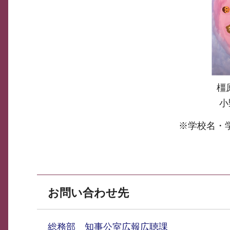
橿
小
※学校名・
お問い合わせ先
総務部 知事公室広報広聴課