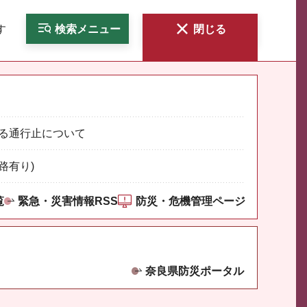
す
検索
メニュー
閉じる
る通行止について
路有り)
覧
緊急・災害情報RSS
防災・危機管理ページ
奈良県防災ポータル