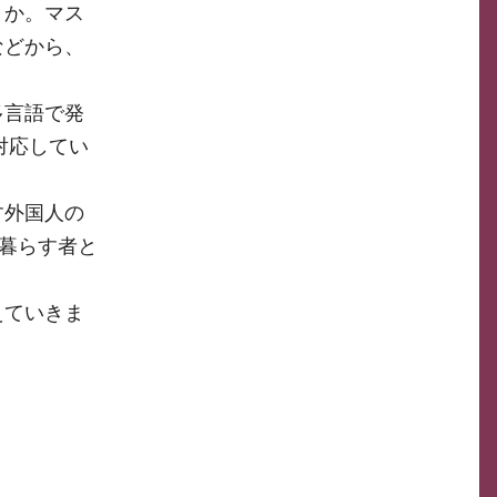
うか。マス
などから、
多言語で発
対応してい
す外国人の
に暮らす者と
えていきま