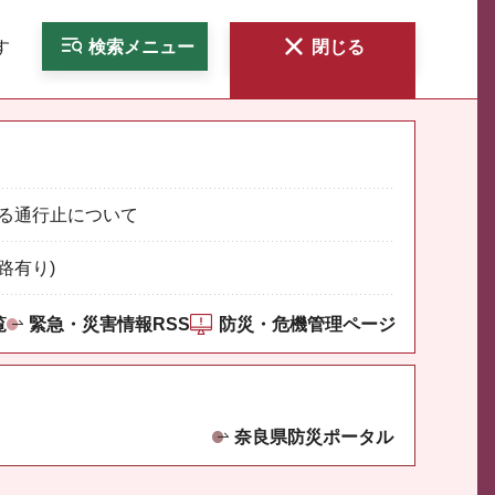
す
検索
メニュー
閉じる
る通行止について
路有り)
覧
緊急・災害情報RSS
防災・危機管理ページ
奈良県防災ポータル