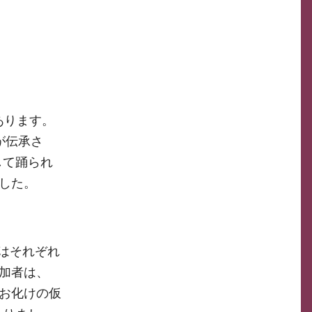
あります。
が伝承さ
して踊られ
した。
にはそれぞれ
加者は、
、お化けの仮