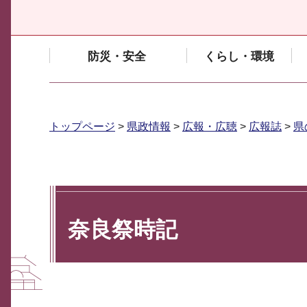
防災・安全
くらし・環境
トップページ
>
県政情報
>
広報・広聴
>
広報誌
>
県
奈良祭時記