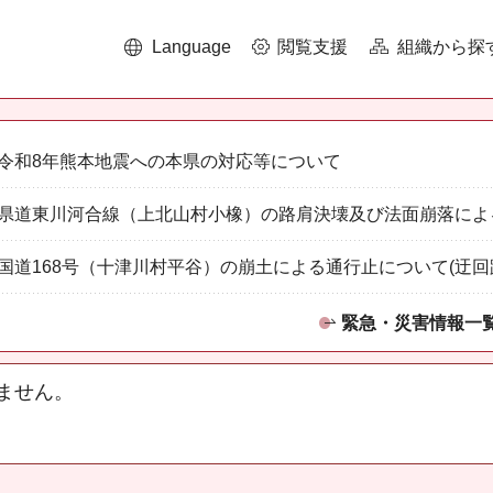
Language
閲覧支援
組織から探
令和8年熊本地震への本県の対応等について
県道東川河合線（上北山村小橡）の路肩決壊及び法面崩落によ
国道168号（十津川村平谷）の崩土による通行止について(迂回
緊急・災害情報一
ません。