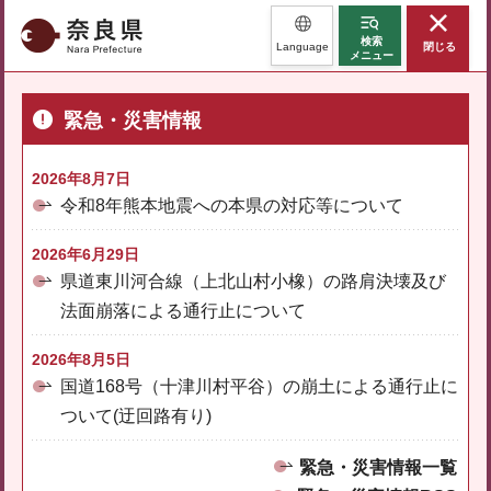
奈良県
検索
Language
閉じる
メニュー
緊急・災害情報
2026年8月7日
令和8年熊本地震への本県の対応等について
2026年6月29日
県道東川河合線（上北山村小橡）の路肩決壊及び
法面崩落による通行止について
2026年8月5日
国道168号（十津川村平谷）の崩土による通行止に
ついて(迂回路有り)
緊急・災害情報一覧