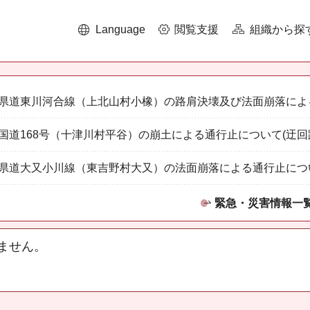
Language
閲覧支援
組織から探
県道東川河合線（上北山村小橡）の路肩決壊及び法面崩落によ
国道168号（十津川村平谷）の崩土による通行止について(迂回
県道大又小川線（東吉野村大又）の法面崩落による通行止につ
緊急・災害情報一
ません。