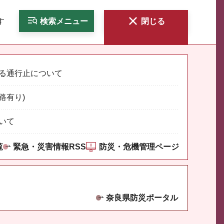
す
検索
メニュー
閉じる
る通行止について
路有り)
いて
覧
緊急・災害情報RSS
防災・危機管理ページ
奈良県防災ポータル