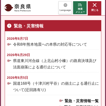
奈良県
検索
Language
閉じる
メニュー
緊急・災害情報
2026年8月7日
令和8年熊本地震への本県の対応等について
2026年6月29日
県道東川河合線（上北山村小橡）の路肩決壊及び
法面崩落による通行止について
2026年8月5日
国道168号（十津川村平谷）の崩土による通行止に
ついて(迂回路有り)
緊急・災害情報一覧