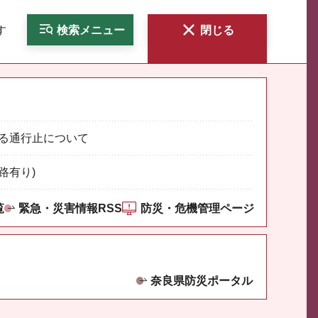
す
検索
メニュー
閉じる
る通行止について
路有り)
覧
緊急・災害情報RSS
防災・危機管理ページ
奈良県防災ポータル