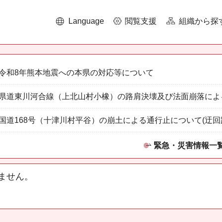
Language
閲覧支援
組織から探
令和8年熊本地震への本県の対応等について
県道東川河合線（上北山村小橡）の路肩決壊及び法面崩落によ
国道168号（十津川村平谷）の崩土による通行止について(迂回
緊急・災害情報一
ません。