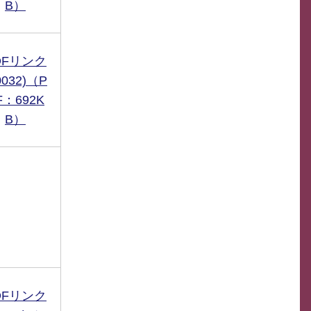
B）
DFリンク
0032)（P
F：692K
B）
DFリンク