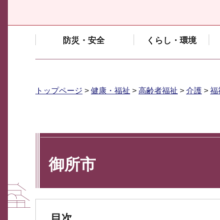
防災・安全
くらし・環境
トップページ
>
健康・福祉
>
高齢者福祉
>
介護
>
福
御所市
目次