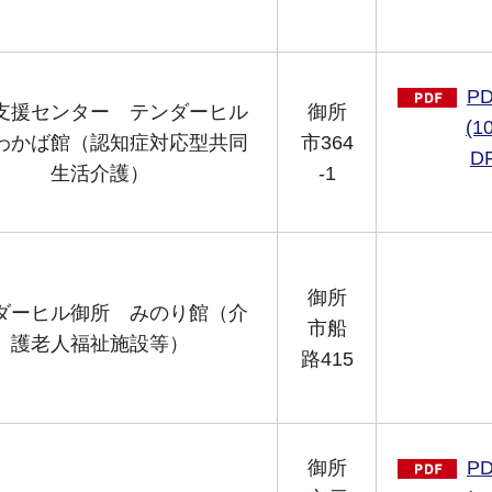
P
支援センター テンダーヒル
御所
(1
わかば館（認知症対応型共同
市364
D
生活介護）
-1
御所
ダーヒル御所 みのり館（介
市船
護老人福祉施設等）
路415
御所
P