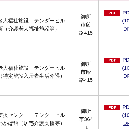
P
御所
老人福祉施設 テンダーヒル
(1
市船
所（介護老人福祉施設等）
D
路415
P
御所
老人福祉施設 テンダーヒル
(1
市船
（特定施設入居者生活介護）
D
路415
P
御所
支援センター テンダーヒル
(1
市364
わかば館（居宅介護支援等）
D
-1