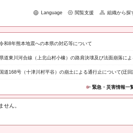
Language
閲覧支援
組織から探
令和8年熊本地震への本県の対応等について
県道東川河合線（上北山村小橡）の路肩決壊及び法面崩落によ
国道168号（十津川村平谷）の崩土による通行止について(迂回
緊急・災害情報一
ません。