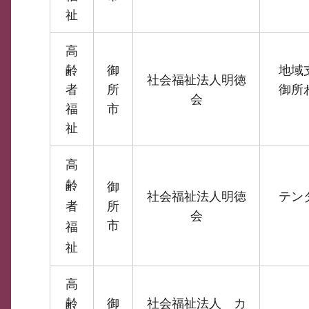
祉
高
齢
御
地域
社会福祉法人明徳
者
所
御所
会
福
市
祉
高
齢
御
社会福祉法人明徳
テン
者
所
会
市
福
祉
高
齢
御
社会福祉法人 カ