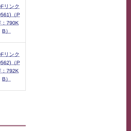
DFリンク
0561)（P
F：790K
B）
DFリンク
0562)（P
F：792K
B）