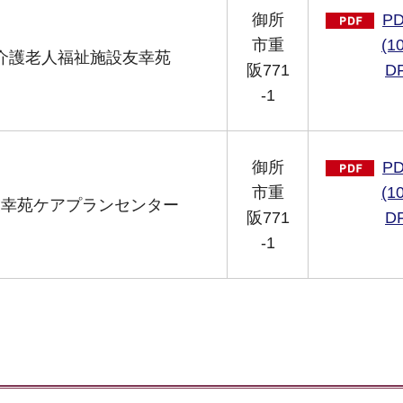
御所
P
市重
(1
介護老人福祉施設友幸苑
阪771
D
-1
御所
P
市重
(1
友幸苑ケアプランセンター
阪771
D
-1