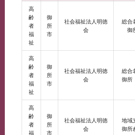
高
齢
御
社会福祉法人明徳
総合
者
所
会
御
福
市
祉
高
齢
御
社会福祉法人明徳
総合
者
所
会
御所
福
市
祉
高
齢
御
社会福祉法人明徳
地域
者
所
会
御所
福
市