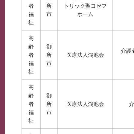
者
所
トリック聖ヨゼフ
福
市
ホーム
祉
高
齢
御
介護
者
所
医療法人鴻池会
福
市
祉
高
齢
御
者
所
医療法人鴻池会
福
市
祉