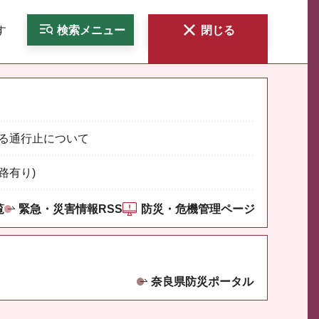
す
検索
メニュー
閉じる
る通行止について
路有り)
覧
緊急・災害情報RSS
防災・危機管理ページ
奈良県防災ポータル