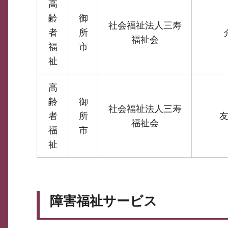
高
齢
御
社会福祉法人三寿
者
所
福祉会
福
市
祉
高
齢
御
社会福祉法人三寿
者
所
福祉会
福
市
祉
障害福祉サービス