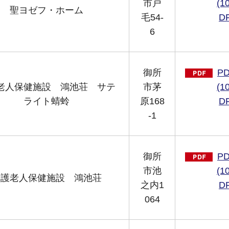
市戸
(1
聖ヨゼフ・ホーム
毛54-
D
6
御所
P
老人保健施設 鴻池荘 サテ
市茅
(1
ライト蜻蛉
原168
D
-1
御所
P
市池
(1
介護老人保健施設 鴻池荘
之内1
D
064