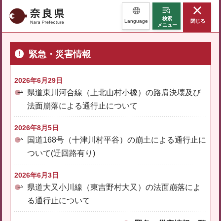
奈良県
検索
Language
閉じる
メニュー
緊急・災害情報
2026年6月29日
県道東川河合線（上北山村小橡）の路肩決壊及び
法面崩落による通行止について
2026年8月5日
国道168号（十津川村平谷）の崩土による通行止に
ついて(迂回路有り)
2026年6月3日
県道大又小川線（東吉野村大又）の法面崩落によ
る通行止について