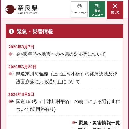
奈良県
検索
Language
閉じる
メニュー
緊急・災害情報
2026年8月7日
令和8年熊本地震への本県の対応等について
2026年6月29日
県道東川河合線（上北山村小橡）の路肩決壊及び
法面崩落による通行止について
2026年8月5日
国道168号（十津川村平谷）の崩土による通行止に
ついて(迂回路有り)
緊急・災害情報一覧