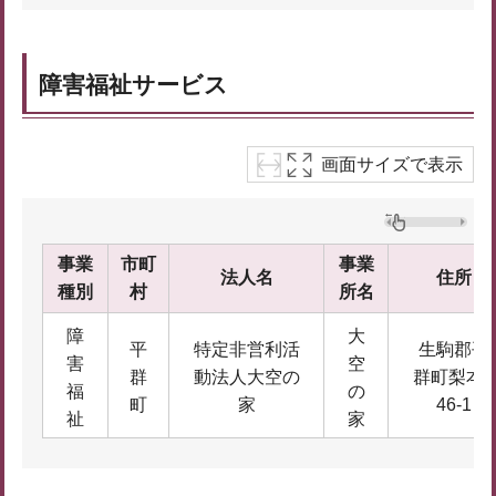
障害福祉サービス
画面サイズで表示
事業
市町
事業
法人名
住所
種別
村
所名
障
大
平
特定非営利活
生駒郡平
害
空
群
動法人大空の
群町梨本5
福
の
町
家
46-1
祉
家