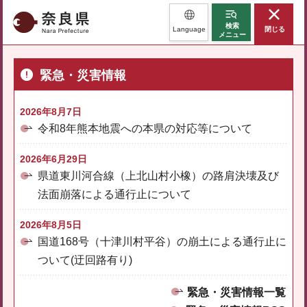
奈良県
検索
Language
閉じる
メニュー
緊急・災害情報
2026年8月7日
令和8年熊本地震への本県の対応等について
2026年6月29日
県道東川河合線（上北山村小橡）の路肩決壊及び
法面崩落による通行止について
2026年8月5日
国道168号（十津川村平谷）の崩土による通行止に
ついて(迂回路有り)
緊急・災害情報一覧