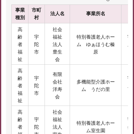
事業
市町
法人名
事業所名
種別
村
高
社会
齢
宇
福祉
特別養護老人ホー
宇
者
陀
法人
ム ゆぁほうむ榛
原
福
市
豊生
原
2
祉
会
高
有限
齢
宇
宇
会社
多機能型介護ホー
者
陀
原
洋寿
ム うだの里
福
市
会
祉
高
社会
齢
宇
福祉
宇
特別養護老人ホー
者
陀
法人
生
ム室生園