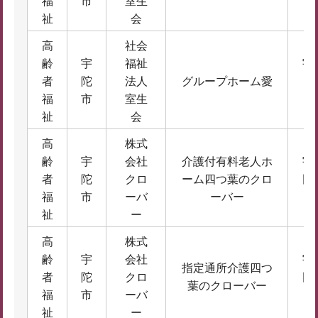
福
市
室生
祉
会
高
社会
齢
宇
福祉
宇
者
陀
法人
グループホーム愛
生
福
市
室生
6
祉
会
高
株式
齢
宇
会社
介護付有料老人ホ
宇
者
陀
クロ
ーム四つ葉のクロ
田
福
市
ーバ
ーバー
祉
ー
高
株式
齢
宇
会社
宇
指定通所介護四つ
者
陀
クロ
田
葉のクローバー
福
市
ーバ
場
祉
ー