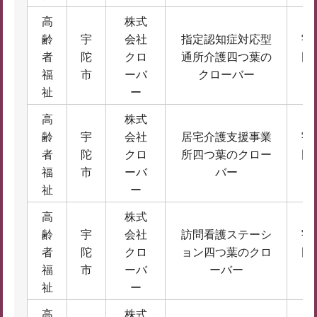
高
株式
齢
宇
会社
指定認知症対応型
宇
者
陀
クロ
通所介護四つ葉の
田
福
市
ーバ
クローバー
場
祉
ー
高
株式
齢
宇
会社
居宅介護支援事業
宇
者
陀
クロ
所四つ葉のクロー
田
福
市
ーバ
バー
場
祉
ー
高
株式
齢
宇
会社
訪問看護ステーシ
宇
者
陀
クロ
ョン四つ葉のクロ
田
福
市
ーバ
ーバー
場
祉
ー
高
株式