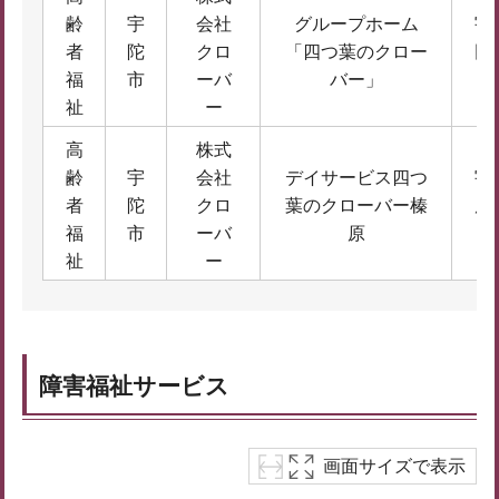
齢
宇
会社
グループホーム
宇
者
陀
クロ
「四つ葉のクロー
田
福
市
ーバ
バー」
場
祉
ー
高
株式
齢
宇
会社
デイサービス四つ
宇
者
陀
クロ
葉のクローバー榛
原
福
市
ーバ
原
19
祉
ー
障害福祉サービス
画面サイズで表示