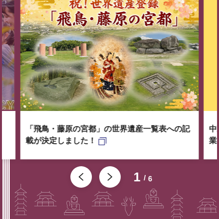
「飛鳥・藤原の宮都」の世界遺産一覧表への記
中
載が決定しました！
業
1
6