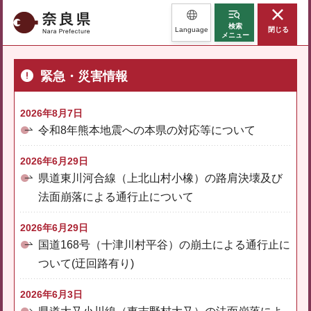
奈良県
検索
Language
閉じる
メニュー
緊急・災害情報
2026年8月7日
令和8年熊本地震への本県の対応等について
2026年6月29日
県道東川河合線（上北山村小橡）の路肩決壊及び
法面崩落による通行止について
2026年6月29日
国道168号（十津川村平谷）の崩土による通行止に
ついて(迂回路有り)
2026年6月3日