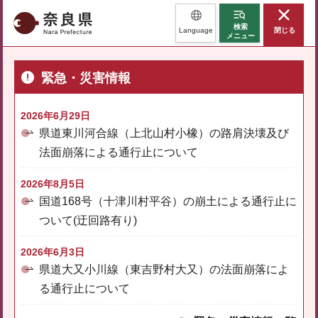
奈良県
検索
Language
閉じる
メニュー
緊急・災害情報
2026年6月29日
県道東川河合線（上北山村小橡）の路肩決壊及び
法面崩落による通行止について
2026年8月5日
国道168号（十津川村平谷）の崩土による通行止に
ついて(迂回路有り)
2026年6月3日
県道大又小川線（東吉野村大又）の法面崩落によ
る通行止について